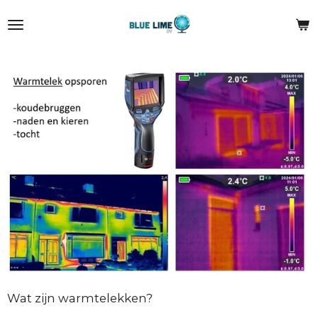
Ga
direct
naar
de
hoofdinhoud
Wat zijn warmtelekken?